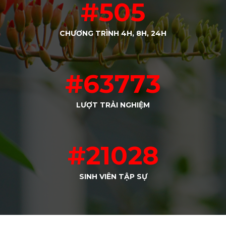
#505
CHƯƠNG TRÌNH 4H, 8H, 24H
#63773
LƯỢT TRẢI NGHIỆM
#21028
SINH VIÊN TẬP SỰ