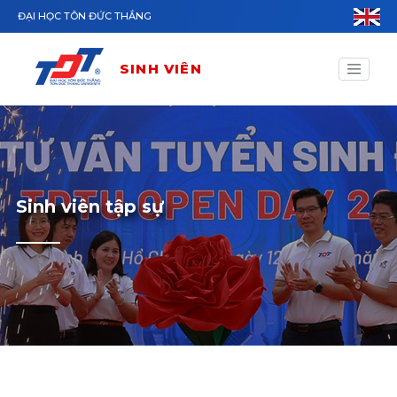
Nhảy đến nội dung
ĐẠI HỌC TÔN ĐỨC THẮNG
SINH VIÊN
Sinh viên tập sự