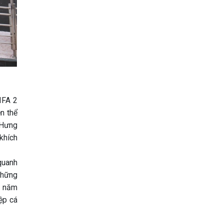
IFA 2
ện thể
 Hưng
khích
quanh
Những
c năm
ệp cá