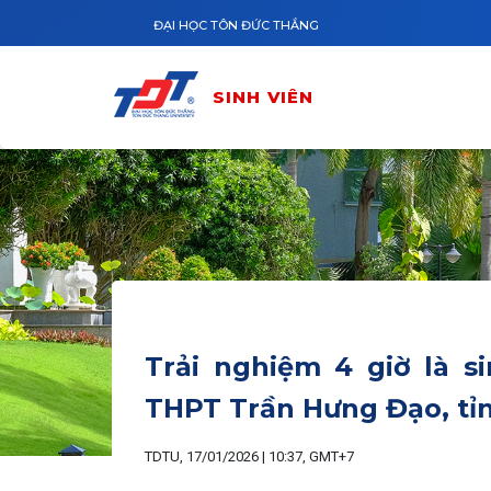
Nhảy đến nội dung
ĐẠI HỌC TÔN ĐỨC THẮNG
SINH VIÊN
Trải nghiệm 4 giờ là s
THPT Trần Hưng Đạo, tỉ
TDTU, 17/01/2026 | 10:37, GMT+7