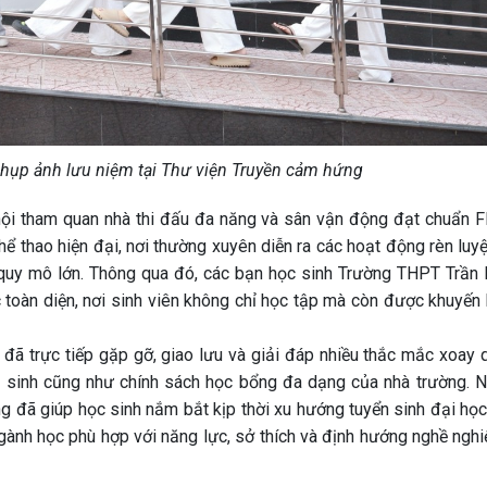
hụp ảnh lưu niệm tại Thư viện Truyền cảm hứng
ội tham quan nhà thi đấu đa năng và sân vận động đạt chuẩn F
hể thao hiện đại, nơi thường xuyên diễn ra các hoạt động rèn luy
a quy mô lớn. Thông qua đó, các bạn học sinh Trường THPT Trần
 toàn diện, nơi sinh viên không chỉ học tập mà còn được khuyến 
đã trực tiếp gặp gỡ, giao lưu và giải đáp nhiều thắc mắc xoay 
n sinh cũng như chính sách học bổng đa dạng của nhà trường. 
àng đã giúp học sinh nắm bắt kịp thời xu hướng tuyển sinh đại họ
gành học phù hợp với năng lực, sở thích và định hướng nghề nghi