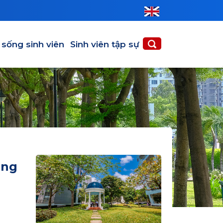
 sống sinh viên
Sinh viên tập sự
ờng