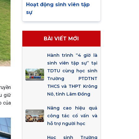
Hoạt động sinh viên tập
sự
BÀI VIẾT MỚI
Hành trình “4 giờ là
sinh viên tập sự” tại
TDTU cùng học sinh
Trường PTDTNT
THCS và THPT Krông
ruyền
Nô, tỉnh Lâm Đồng
ưu giữ
o của
Nâng cao hiệu quả
công tác cố vấn và
hỗ trợ người học
Học sinh Trường