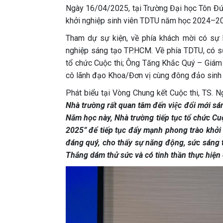
Ngày 16/04/2025, tại Trường Đại học Tôn Đứ
khởi nghiệp sinh viên TDTU năm học 2024–202
Tham dự sự kiện, về phía khách mời có sự 
nghiệp sáng tạo TP.HCM. Về phía TDTU, có s
tổ chức Cuộc thi; Ông Tăng Khắc Quý – Giám 
cô lãnh đạo Khoa/Đơn vị cùng đông đảo sinh 
Phát biểu tại Vòng Chung kết Cuộc thi, TS.
Nhà trường rất quan tâm đến
việc đổi mới sá
Năm học này,
Nhà trường tiếp tục tổ chức C
2025” để tiếp tục đẩy mạnh phong trào khởi 
đáng quý, cho thấy sự năng động, sức sáng tạ
Thắng dám thử sức và có tinh thần thực hiện