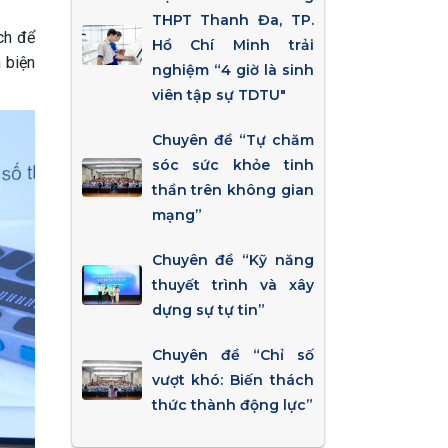
THPT Thanh Đa, TP.
ch để
Hồ Chí Minh trải
n biện
nghiệm “4 giờ là sinh
viên tập sự TDTU"
Chuyên đề “Tự chăm
sóc sức khỏe tinh
thần trên không gian
mạng”
Chuyên đề “Kỹ năng
thuyết trình và xây
dựng sự tự tin”
Chuyên đề “Chỉ số
vượt khó: Biến thách
thức thành động lực”