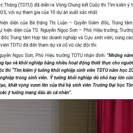
c Thắng (TDTU) đã diễn ra Vòng Chung kết Cuộc thi Tìm kiếm ý 
5, với sự tham gia của 10 dự án xuất sắc nhất.
hiện diện của Bà Đặng Thị Luận – Quyền Giám đốc, Trung tâm
ự hiện diện của TS. Nguyễn Ngọc Sơn – Phó Hiệu trưởng, Trưởn
đốc Trung tâm Hợp tác doanh nghiệp và Cựu sinh viên, cùng các
viên TDTU đã đến tham dự và cổ vũ các đội thi.
 Nguyễn Ngọc Sơn, Phó Hiệu trưởng TDTU nhận định:
“N
hững năm
ng tạo và
khởi nghiệp
bằng nhiều hoạt động thiết thực
cho người
uộc thi “Tìm kiếm ý tưởng khởi nghiệp sinh viên TDTU năm học 2
nghiệp trong sinh viên. Ý tưởng khởi nghiệp dù nhỏ hay lớn cũn
o, khát vọng vươn lên của thế hệ sinh viên Trường Đại học Tôn
 các ý tưởng mang dấu ấn cá nhân”.