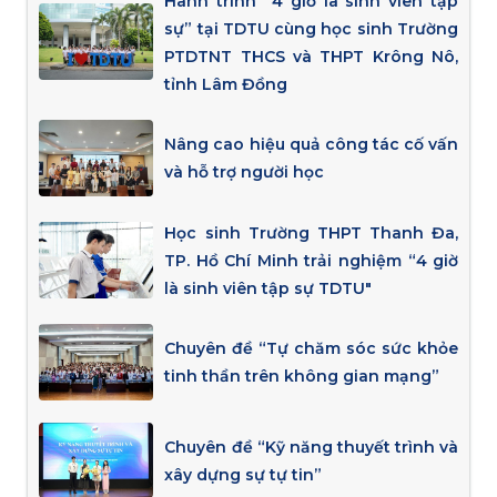
Hành trình “4 giờ là sinh viên tập
sự” tại TDTU cùng học sinh Trường
PTDTNT THCS và THPT Krông Nô,
tỉnh Lâm Đồng
Nâng cao hiệu quả công tác cố vấn
và hỗ trợ người học
Học sinh Trường THPT Thanh Đa,
TP. Hồ Chí Minh trải nghiệm “4 giờ
là sinh viên tập sự TDTU"
Chuyên đề “Tự chăm sóc sức khỏe
tinh thần trên không gian mạng”
Chuyên đề “Kỹ năng thuyết trình và
xây dựng sự tự tin”