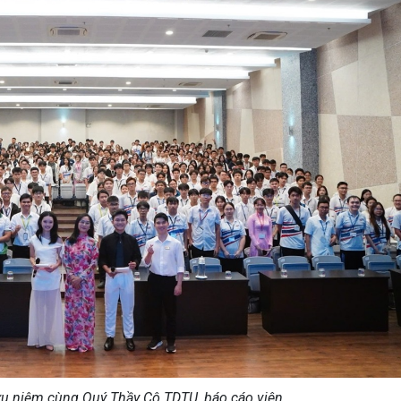
ưu niệm cùng Quý Thầy Cô TDTU, báo cáo viên