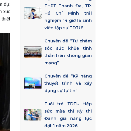
m dự.
THPT Thanh Đa, TP.
m xúc
Hồ Chí Minh trải
thiết
nghiệm “4 giờ là sinh
viên tập sự TDTU"
Chuyên đề “Tự chăm
sóc sức khỏe tinh
thần trên không gian
mạng”
Chuyên đề “Kỹ năng
thuyết trình và xây
dựng sự tự tin”
Tuổi trẻ TDTU tiếp
sức mùa thi Kỳ thi
Đánh giá năng lực
đợt 1 năm 2026