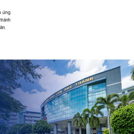
h ứng
 tránh
ân.