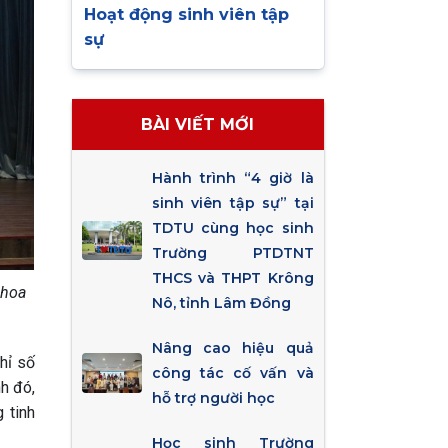
Hoạt động sinh viên tập
sự
BÀI VIẾT MỚI
Hành trình “4 giờ là
sinh viên tập sự” tại
TDTU cùng học sinh
Trường PTDTNT
THCS và THPT Krông
 hoa
Nô, tỉnh Lâm Đồng
Nâng cao hiệu quả
hỉ số
công tác cố vấn và
h đó,
hỗ trợ người học
 tinh
Học sinh Trường