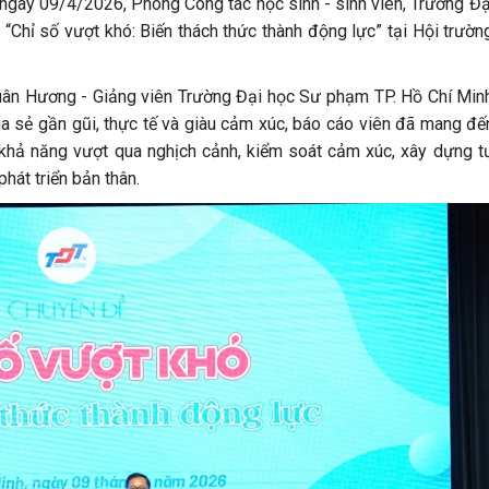
 ngày 09/4/2026, Phòng Công tác học sinh - sinh viên, Trường Đạ
Chỉ số vượt khó: Biến thách thức thành động lực” tại Hội trườn
uân Hương - Giảng viên Trường Đại học Sư phạm TP. Hồ Chí Minh
 sẻ gần gũi, thực tế và giàu cảm xúc, báo cáo viên đã mang đế
 khả năng vượt qua nghịch cảnh, kiểm soát cảm xúc, xây dựng t
hát triển bản thân.