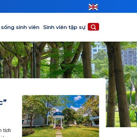
 sống sinh viên
Sinh viên tập sự
c”
 tích