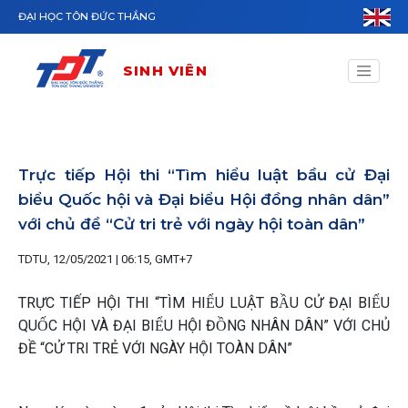
Nhảy đến nội dung
ĐẠI HỌC TÔN ĐỨC THẮNG
SINH VIÊN
Trực tiếp Hội thi “Tìm hiểu luật bầu cử Đại
biểu Quốc hội và Đại biểu Hội đồng nhân dân”
với chủ đề “Cử tri trẻ với ngày hội toàn dân”
TDTU, 12/05/2021 | 06:15, GMT+7
TRỰC TIẾP HỘI THI “TÌM HIỂU LUẬT BẦU CỬ ĐẠI BIỂU
QUỐC HỘI VÀ ĐẠI BIỂU HỘI ĐỒNG NHÂN DÂN” VỚI CHỦ
ĐỀ “CỬ TRI TRẺ VỚI NGÀY HỘI TOÀN DÂN”